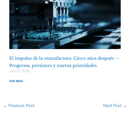
El impulso de la manufactura: Cinco años después —
Progresos, presiones y nuevas prioridades
July 27, 2026
VER MÁS
←
Previous Post
Next Post
→