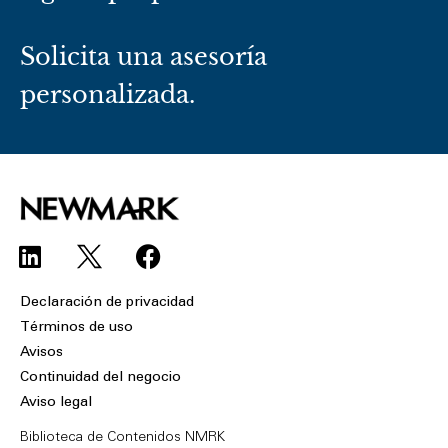
Solicita una asesoría
personalizada.
L
F
i
a
n
c
Declaración de privacidad
k
e
Términos de uso
e
b
Avisos
d
o
Continuidad del negocio
i
o
Aviso legal
n
k
Biblioteca de Contenidos NMRK