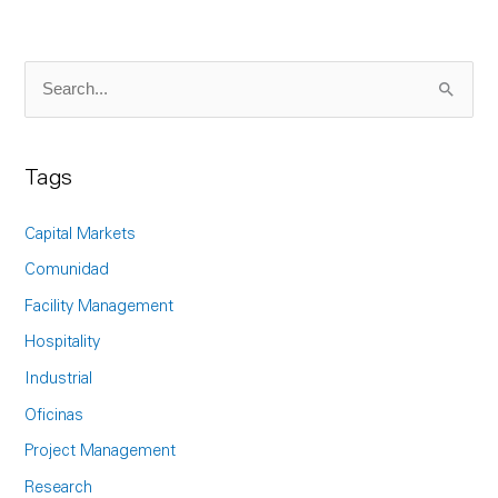
S
e
a
Tags
r
c
Capital Markets
h
Comunidad
f
Facility Management
o
Hospitality
r
Industrial
:
Oficinas
Project Management
Research