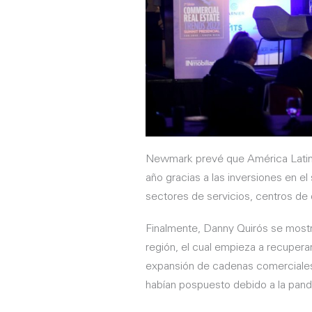
Newmark prevé que América Latina
año gracias a las inversiones en el
sectores de servicios, centros de 
Finalmente, Danny Quirós se mostró 
región, el cual empieza a recuper
expansión de cadenas comerciales
habían pospuesto debido a la pan