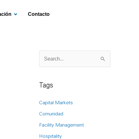
OPEN INVESTIGACIÓN
ación
Contacto
S
e
a
Tags
r
c
Capital Markets
h
Comunidad
f
Facility Management
o
Hospitality