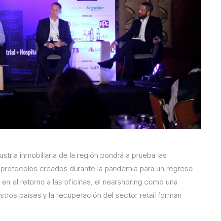
ustria inmobiliaria de la región pondrá a prueba las
 protocolos creados durante la pandemia para un regreso
d en el retorno a las oficinas, el nearshoring como una
tros países y la recuperación del sector retail forman