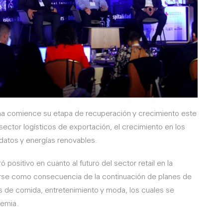
 comience su etapa de recuperación y crecimiento este
 sector logísticos de exportación, el crecimiento en los
datos y energías renovables.
positivo en cuanto al futuro del sector retail en la
arse como consecuencia de la continuación de planes de
 de comida, entretenimiento y moda, los cuales se
demia.