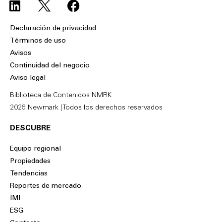
i
a
n
c
Declaración de privacidad
k
e
Términos de uso
e
b
Avisos
d
o
Continuidad del negocio
i
o
Aviso legal
n
k
Biblioteca de Contenidos NMRK
2026 Newmark | Todos los derechos reservados
DESCUBRE
Equipo regional
Propiedades
Tendencias
Reportes de mercado
IMI
ESG