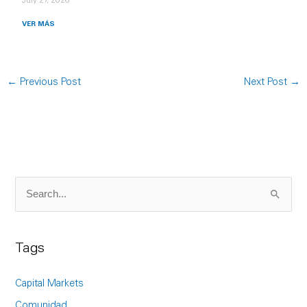
July 27, 2026
VER MÁS
←
Previous Post
Next Post
→
S
e
a
Tags
r
c
Capital Markets
h
Comunidad