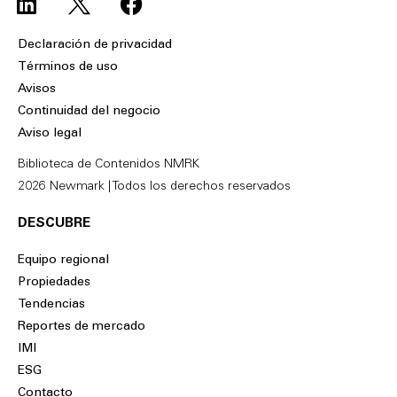
i
a
n
c
Declaración de privacidad
k
e
Términos de uso
e
b
Avisos
d
o
Continuidad del negocio
i
o
Aviso legal
n
k
Biblioteca de Contenidos NMRK
2026 Newmark | Todos los derechos reservados
DESCUBRE
Equipo regional
Propiedades
Tendencias
Reportes de mercado
IMI
ESG
Contacto