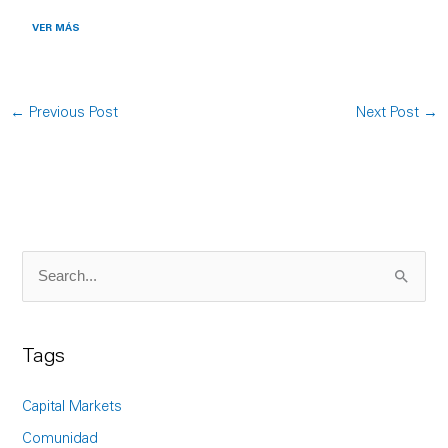
VER MÁS
←
Previous Post
Next Post
→
S
e
a
Tags
r
c
Capital Markets
h
Comunidad