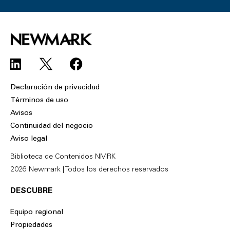
L
F
i
a
n
c
Declaración de privacidad
k
e
Términos de uso
e
b
Avisos
d
o
Continuidad del negocio
i
o
Aviso legal
n
k
Biblioteca de Contenidos NMRK
2026 Newmark | Todos los derechos reservados
DESCUBRE
Equipo regional
Propiedades