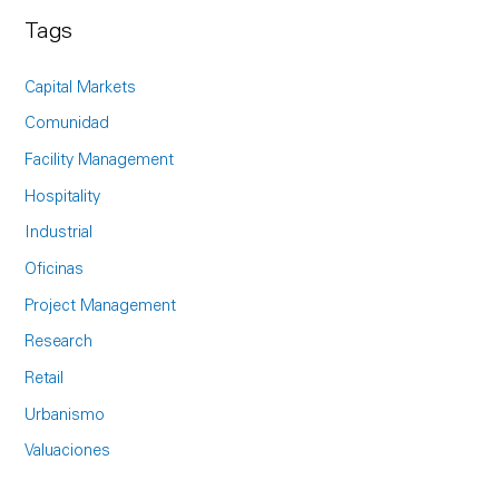
a
Tags
r
c
Capital Markets
h
Comunidad
f
Facility Management
o
Hospitality
r
Industrial
:
Oficinas
Project Management
Research
Retail
Urbanismo
Valuaciones