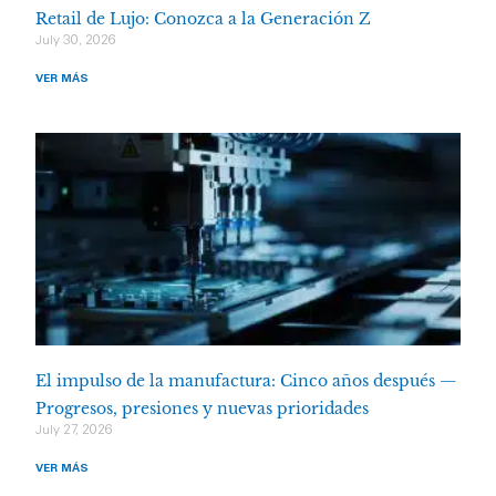
Retail de Lujo: Conozca a la Generación Z
July 30, 2026
VER MÁS
El impulso de la manufactura: Cinco años después —
Progresos, presiones y nuevas prioridades
July 27, 2026
VER MÁS