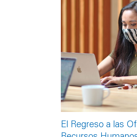
las
Oficinas:
Una
Perspectiva
de
Recursos
Humanos
El Regreso a las Of
Recursos Humano