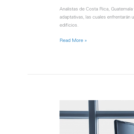
Analistas de Costa Rica, Guatemala
adaptativas, las cuales enfrentarán 
edificios.
Read More »
El
mercado
de
oficinas