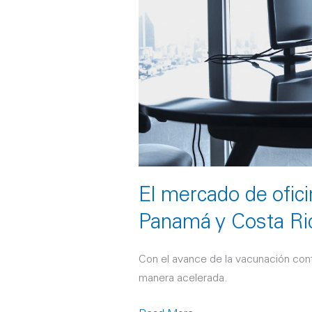
busca
la
reactivación
en
Panamá
y
Costa
Rica
El mercado de ofici
Panamá y Costa Ri
Con el avance de la vacunación con
manera acelerada.