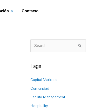
OPEN INVESTIGACIÓN
ación
Contacto
S
e
a
Tags
r
c
Capital Markets
h
Comunidad
f
Facility Management
o
Hospitality