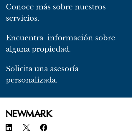
Conoce más sobre nuestros
servicios.
Encuentra información sobre
alguna propiedad.
Solicita una asesoría
personalizada.
L
F
i
a