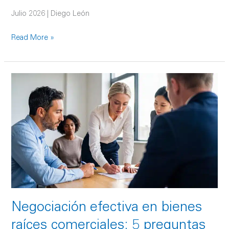
Julio 2026 | Diego León
Read More »
Negociación
efectiva
en
bienes
raíces
comerciales:
5
preguntas
clave
y
Negociación efectiva en bienes
estrategias
prácticas
raíces comerciales: 5 preguntas