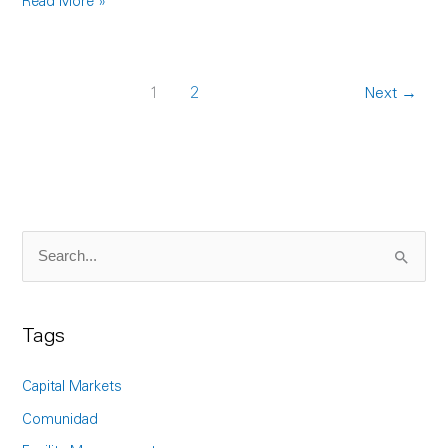
Read More »
1
2
Next
→
S
e
a
Tags
r
c
Capital Markets
h
Comunidad
f