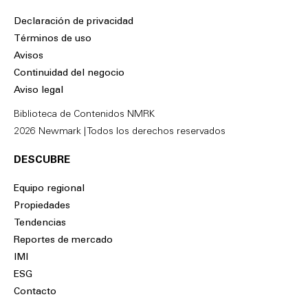
n
c
Declaración de privacidad
k
e
Términos de uso
e
b
Avisos
d
o
Continuidad del negocio
i
o
Aviso legal
n
k
Biblioteca de Contenidos NMRK
2026 Newmark | Todos los derechos reservados
DESCUBRE
Equipo regional
Propiedades
Tendencias
Reportes de mercado
IMI
ESG
Contacto