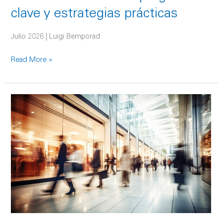
clave y estrategias prácticas
Julio 2026 | Luigi Bemporad
Read More »
Retail
en
México:
panorama
actual
y
oportunidades
de
crecimiento