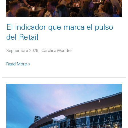
El indicador que marca el pulso
del Retail
Septiembre 2025 | Carolina Wundes
Read More »
El
pulso
del
Retail
en
México: