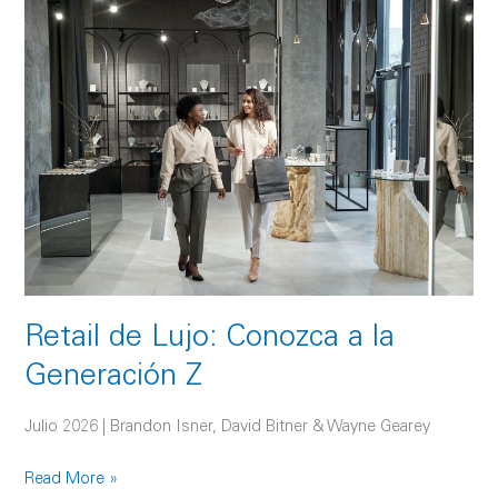
Retail
de
Lujo:
Conozca
a
la
Generación
Z
Retail de Lujo: Conozca a la
Generación Z
Julio 2026 | Brandon Isner, David Bitner & Wayne Gearey
Read More »