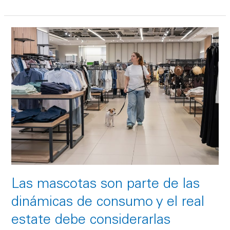
Las
mascotas
son
parte
de
las
dinámicas
de
consumo
y
el
real
Las mascotas son parte de las
estate
dinámicas de consumo y el real
debe
considerarlas
estate debe considerarlas