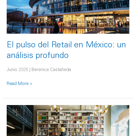
un
análisis
profundo
El pulso del Retail en México: un
análisis profundo
Junio 2025 | Berenice Castañeda
Read More »
Retail
en
Buenos
Aires: