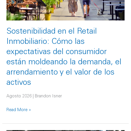
las
expectativas
del
consumidor
Sostenibilidad en el Retail
están
moldeando
Inmobiliario: Cómo las
la
expectativas del consumidor
demanda,
el
están moldeando la demanda, el
arrendamiento
arrendamiento y el valor de los
y
activos
el
valor
Agosto 2026 | Brandon Isner
de
los
Read More »
activos