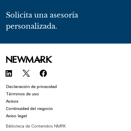
Solicita una asesoría
personalizada.
L
F
i
a
n
c
Declaración de privacidad
k
e
Términos de uso
e
b
Avisos
d
o
Continuidad del negocio
i
o
Aviso legal
n
k
Biblioteca de Contenidos NMRK