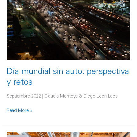
auto:
perspectiva
y
retos
Día mundial sin auto: perspectiva
y retos
Septiembre 2022 | Claudia Montoya & Diego León Laos
Read More »
Reutilización