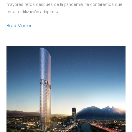
mayores retos después de la pandemia, te contaremos qué
es la reutilización adaptativa
Read More »
Movimiento
Ocampo,
el
plan
que
busca
dar
una
nueva
cara
al
centro