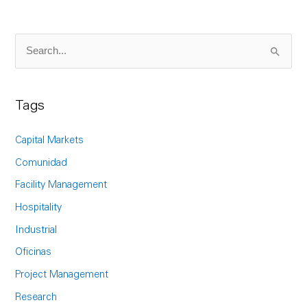
S
e
a
Tags
r
c
Capital Markets
h
Comunidad
f
Facility Management
o
Hospitality
r
Industrial
:
Oficinas
Project Management
Research