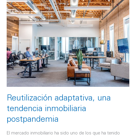
adaptativa,
una
tendencia
inmobiliaria
postpandemia
Reutilización adaptativa, una
tendencia inmobiliaria
postpandemia
El mercado inmobiliario ha sido uno de los que ha tenido