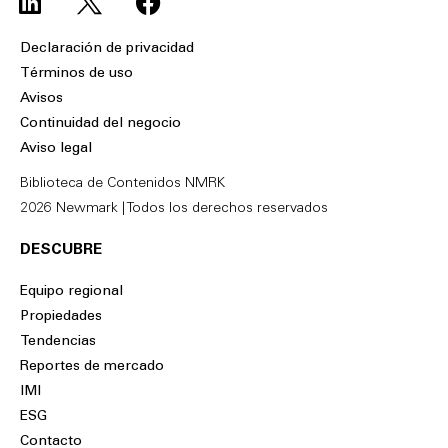
i
a
n
c
Declaración de privacidad
k
e
Términos de uso
e
b
Avisos
d
o
Continuidad del negocio
i
o
Aviso legal
n
k
Biblioteca de Contenidos NMRK
2026 Newmark | Todos los derechos reservados
DESCUBRE
Equipo regional
Propiedades
Tendencias
Reportes de mercado
IMI
ESG
Contacto