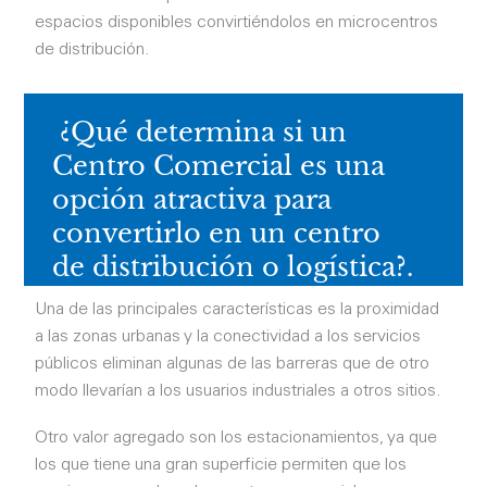
espacios disponibles convirtiéndolos en microcentros
de distribución.
¿Qué determina si un
Centro Comercial es una
opción atractiva para
convertirlo en un centro
de
distribución o logística?.
Una de las principales características es la proximidad
a las zonas urbanas y la conectividad a los servicios
públicos eliminan algunas de las barreras que de otro
modo llevarían a los usuarios industriales a otros sitios.
Otro valor agregado son los estacionamientos, ya que
los que tiene una gran superf
icie permiten que los