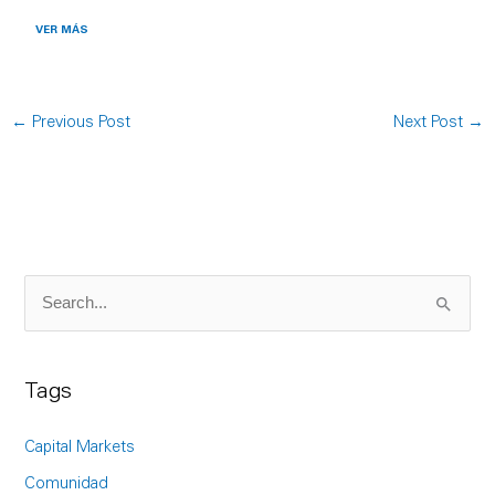
VER MÁS
←
Previous Post
Next Post
→
S
e
a
Tags
r
c
Capital Markets
h
Comunidad