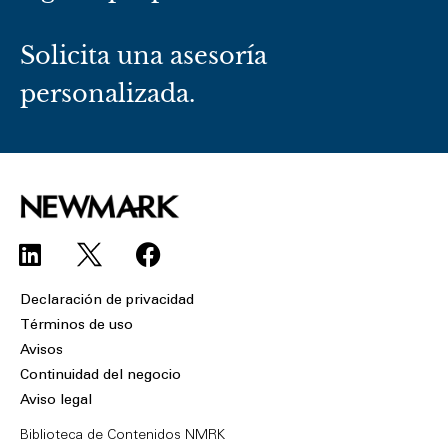
Solicita una asesoría
personalizada.
L
F
i
a
n
c
Declaración de privacidad
k
e
Términos de uso
e
b
Avisos
d
o
Continuidad del negocio
i
o
Aviso legal
n
k
Biblioteca de Contenidos NMRK