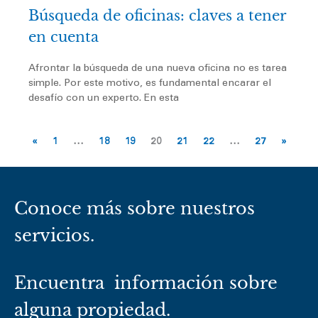
Búsqueda de oficinas: claves a tener
en cuenta
Afrontar la búsqueda de una nueva oficina no es tarea
simple. Por este motivo, es fundamental encarar el
desafío con un experto. En esta
«
1
…
18
19
20
21
22
…
27
»
Conoce más sobre nuestros
servicios.
Encuentra información sobre
alguna propiedad.