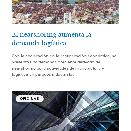
a
a
a
a
a
a
a
g
g
g
g
g
g
g
El nearshoring aumenta la
demanda logística
e
e
e
e
e
e
e
Con la aceleración en la recuperación económica, se
presenta una demanda creciente derivado del
nearshoring para actividades de manufactura y
logística en parques industriales
OFICINAS